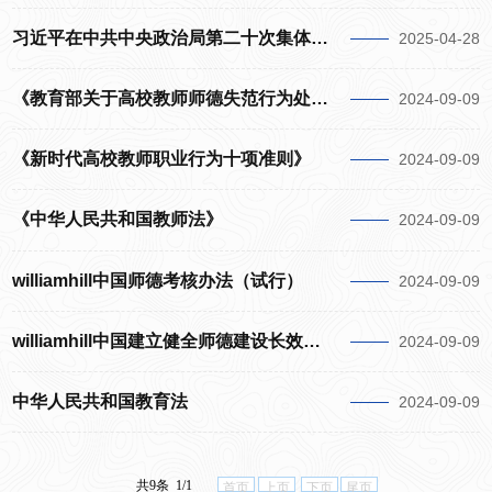
习近平在中共中央政治局第二十次集体学习时强调坚持自立自强突出应用导向推动人工智能健康有序发展
2025-04-28
《教育部关于高校教师师德失范行为处理的指导意见》
2024-09-09
《新时代高校教师职业行为十项准则》
2024-09-09
《中华人民共和国教师法》
2024-09-09
williamhill中国师德考核办法（试行）
2024-09-09
williamhill中国建立健全师德建设长效机制实施办法
2024-09-09
中华人民共和国教育法
2024-09-09
共9条 1/1
首页
上页
下页
尾页