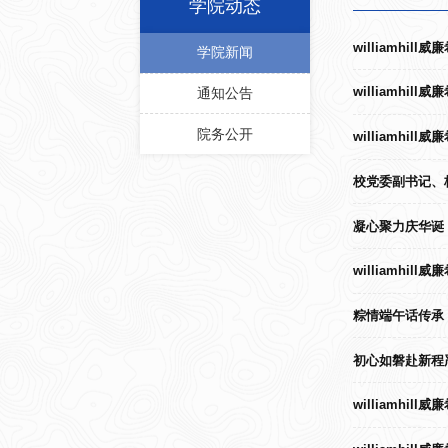
学院动态
williamh
学院新闻
williamh
通知公告
院务公开
williamh
校党委副书记、校
凝心聚力庆华诞 
williamhi
粽情端午话传承，
初心如磐赴新程严
williamhi