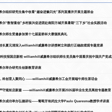
ill威廉希尔组织研究生集中收看“越奋进豫闪光”系列直播并开展主题班会
ill威廉希尔“数智童创”乡村振兴促进团赴南阳方城开展暑期“三下乡”社会实践活动
ill威廉希尔师生受邀参加第十七届蓝桥杯大赛颁奖典礼
长夏元清深入williamhill威廉希尔讲授树立和践行正确政绩观专题党课
科技报国启新程 williamhill威廉希尔组织师生党员集中观看庆祝中国共产党成
ll威廉希尔举办研究生创新教育讲座
科创育人聚同心 ——williamhill威廉希尔工会开展端午师生茶话会
守规矩启新篇 ——williamhill威廉希尔开展2026届毕业生党员离校专题教育
ll威廉希尔成功举办弘德讲坛——葡萄牙埃武拉大学Paulo Quaresma教授学术讲座